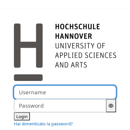
Vai al contenuto principale
Login su Moodle der Hochs
Username
Password
Login
Hai dimenticato la password?