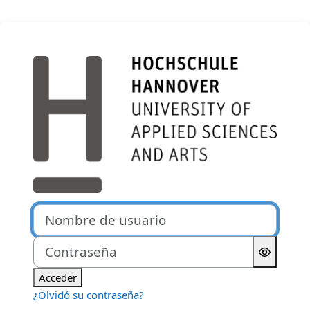
Salta al contenido principal
Entrar a Moodle der Hochsc
Nombre de usuario
Contraseña
Acceder
¿Olvidó su contraseña?